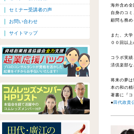
海外含め全
セミナー受講者の声
自身のコミ
顧問も務め
お問い合わせ
サイトマップ
また、大学
００回以上
コラボ実績
済倶楽部な
将来の夢は
本の和の精
著書に『コ
●
田代政貴